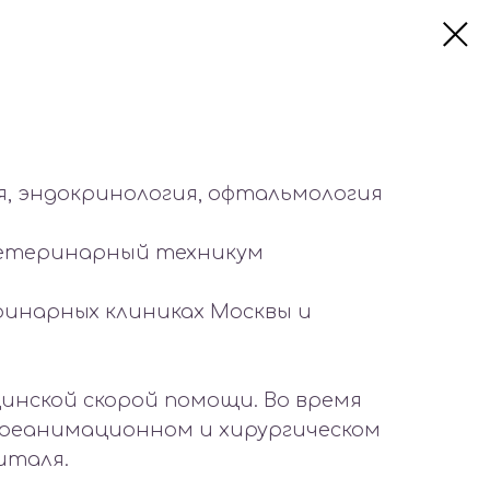
, эндокринология, офтальмология
ветеринарный техникум
инарных клиниках Москвы и
нской скорой помощи. Во время
в реанимационном и хирургическом
италя.