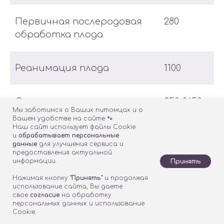
Первичная послеродовая
280
обработка плода
Реанимация плода
1100
Сцеживание молока при
850-1650
Мы заботимся о Ваших питомцах и о
лактостазе
Вашем удобстве на сайте 🐾
Наш сайт использует файлы Cookie
и
обрабатывает персональные
данные
для улучшения сервиса и
Услуга
Стоимость
предоставления актуальной
информации.
Принять
Химиотерапия
3200
Нажимая кнопку
"Принять"
и продолжая
использование сайта, Вы даете
внутрипузырная без
свое
согласие
на обработку
седации (включает
персональных данных и использование
Cookie.
премедикацию, установку