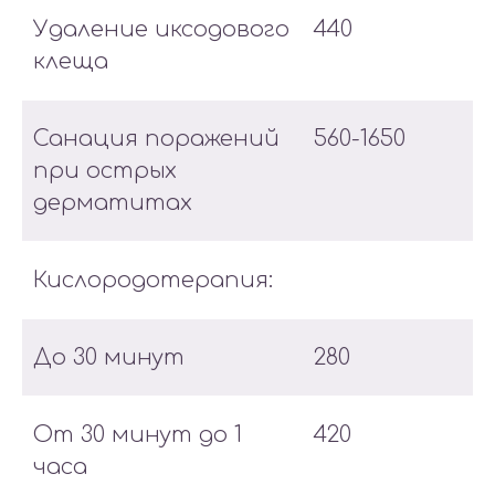
Удаление иксодового
440
клеща
Санация поражений
560-1650
при острых
дерматитах
Кислородотерапия:
До 30 минут
280
От 30 минут до 1
420
часа