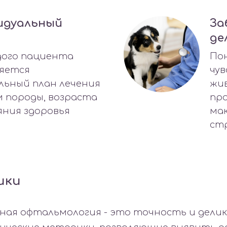
идуальный
За
де
дого пациента
Пон
яется
чу
льный план лечения
жи
м породы, возраста
пр
яния здоровья
мак
ст
ики
ая офтальмология - это точность и дели