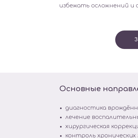
избежать осложнений и 
З
Основные направл
диагностика врождённ
лечение воспалительны
хирургическая коррекц
контроль хронических 