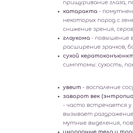
прищуривание глаза, п
катаракта
- помутнен
некоторых пород с ге
снижение зрения, серо
глаукома
- повышение 
расширение зрачков, б
сухой кератоконъюнк
симптомы: сухость, по
увеит
- воспаление сос
заворот век (энтропио
- часто встречается у
вызывает раздражение
мутные выделения, по
инородные тела и тр