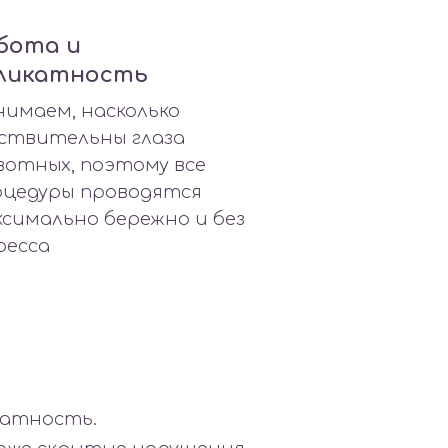
бота и
ликатность
имаем, насколько
вствительны глаза
вотных, поэтому все
оцедуры проводятся
симально бережно и без
ресса
катность.