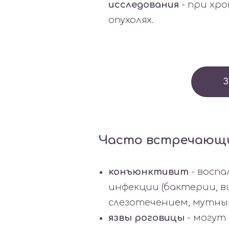
исследования
- при хро
опухолях.
З
Часто встречающи
конъюнктивит
- восп
инфекции (бактерии, в
слезотечением, мутны
язвы роговицы
- могут