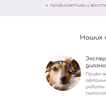
профилактика и восст
Наших 
Экспе
диагн
Приём в
офтальм
работы 
патолог