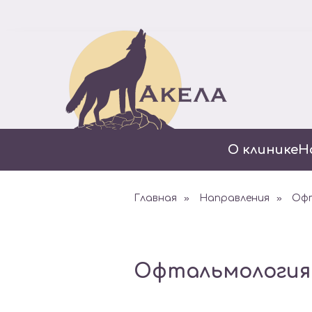
О клинике
Н
»
»
Главная
Направления
Офт
Офтальмология