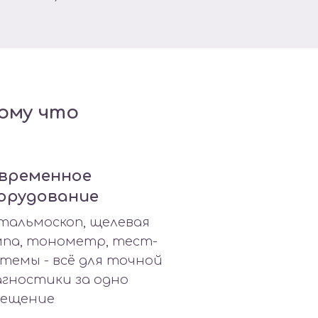
ому что
временное
орудование
тальмоскоп, щелевая
мпа, тонометр, тест-
темы - всё для точной
гностики за одно
сещение