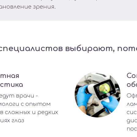
ановление зрения.
специалистов выбирают, пот
ртная
Со
остика
об
едут врачи -
Оф
ологи с опытом
ла
в сложных и редких
сис
иях глаз
диа
по