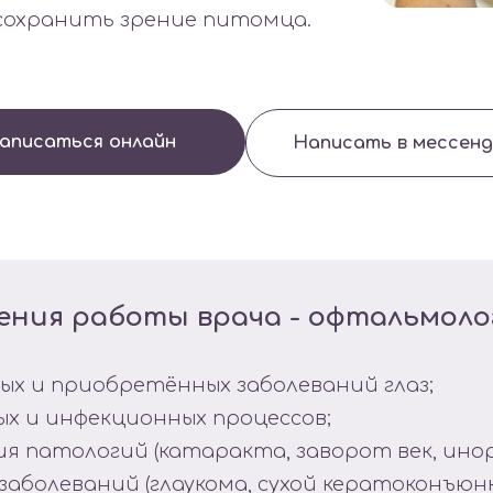
сохранить зрение питомца.
аписаться онлайн
Написать в мессен
ения работы врача - офтальмоло
ых и приобретённых заболеваний глаз;
х и инфекционных процессов;
ия патологий (катаракта, заворот век, ино
заболеваний (глаукома, сухой кератоконъюн