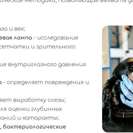
ические методики, позволяющие выявить д
за и век;
евая лампа
- исследование
 сетчатки и зрительного
ие внутриглазного давления
а
- определяет повреждения и
яет выработку слезы;
для оценки глубинных
ваний и катаракты;
, бактериологические