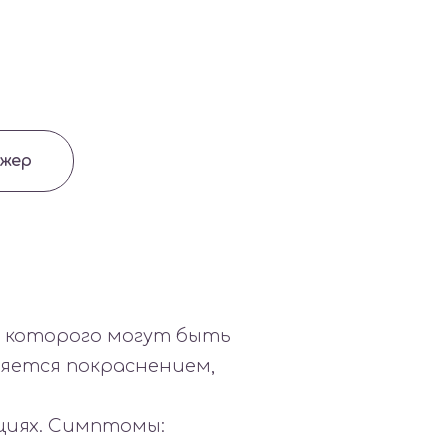
джер
и которого могут быть
ляется покраснением,
циях. Симптомы: