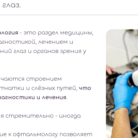
глаз.
логия
- это раздел медицины,
гностикой, лечением и
ий глаз и органов зрения у
личаются строением
етчатки и слёзных путей,
что
иагностики и лечения
.
ся стремительно - иногда
е к офтальмологу позволяет