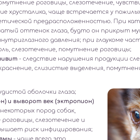
омутнение роговицы, слезотечение, чувств
ие хрусталика, чаще встречается у пожилых 
нетической предрасположенностью. При ка
ватый оттенок глаза, будто он прикрыт му
внутриглазного давления; при глаукоме ча
оль, слезотечение, помутнение роговицы;
тивит
- следствие нарушения продукции сл
краснение, слизистые выделения, помутнен
удистой оболочки глаза;
н) и выворот век (эктропион)
 некоторых пород собак,
 роговицы, слезотечение и
вышает риск инфицирования;
авмы
- чаще всего это