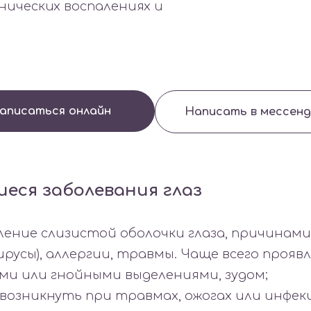
нических воспалениях и
аписаться онлайн
Написать в мессен
еся заболевания глаз
аление слизистой оболочки глаза, причинам
ирусы), аллергии, травмы. Чаще всего прояв
ми или гнойными выделениями, зудом;
 возникнуть при травмах, ожогах или инфек