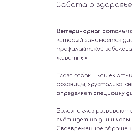
Забота о здоровье 
Ветеринарная офтальмо
который занимается диа
профилактикой заболеван
животных.
Глаза собак и кошек от
роговицы, хрусталика, с
определяет специфику д
Болезни глаз развивают
счёт идёт на дни и часы
.
Своевременное обращени