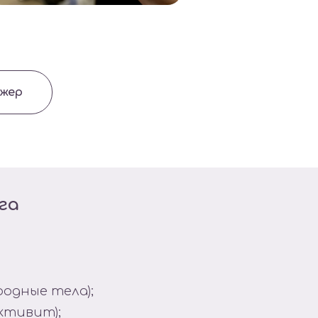
джер
га
родные тела);
ктивит);