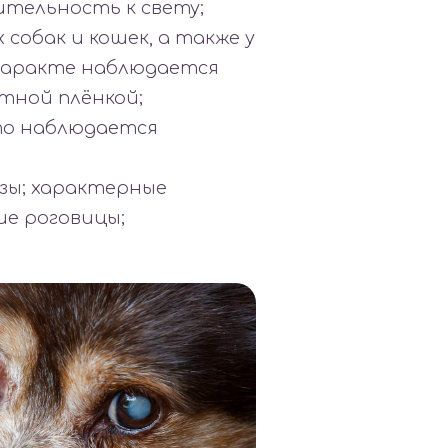
ительность к свету;
собак и кошек, а также у
таракте наблюдается
тной плёнкой;
сто наблюдается
езы; характерные
ие роговицы;