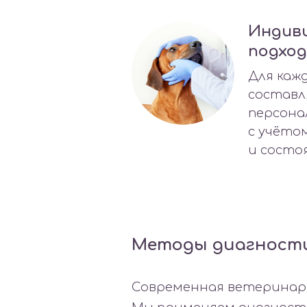
Индив
подход
Для каж
составл
персона
с учёто
и состо
Методы диагност
Современная ветеринарн