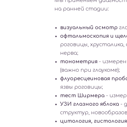
Мы применяем диагност
на ранней стадии:
визуальный осмотр
гла
офтальмоскопия и щел
роговицы, хрусталика,
нерва;
тонометрия
- измерен
(важно при глаукоме);
флуоресцеиновая проб
язвы роговицы;
тест Ширмера
- измер
УЗИ глазного яблока
- 
структур, новообразо
цитология, гистология